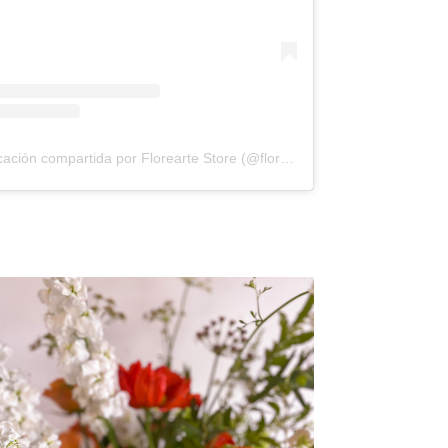
Una publicación compartida por Florearte Store (@floreartestore)