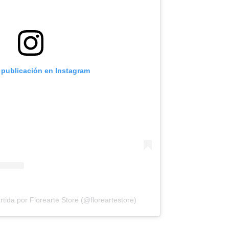
 publicación en Instagram
tida por Florearte Store (@floreartestore)