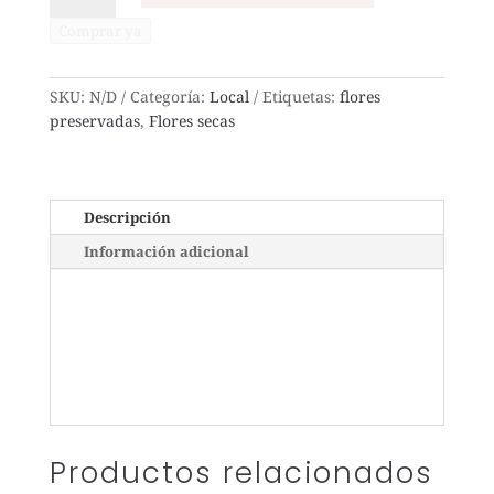
a
Comprar ya
gusto
del
florista
SKU:
N/D
Categoría:
Local
Etiquetas:
flores
cantidad
preservadas
,
Flores secas
Descripción
Información adicional
Productos relacionados