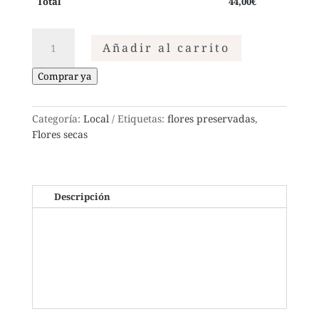
Total
44,00
€
Ramo
Añadir al carrito
amarillo
cantidad
Comprar ya
Categoría:
Local
Etiquetas:
flores preservadas
,
Flores secas
Descripción