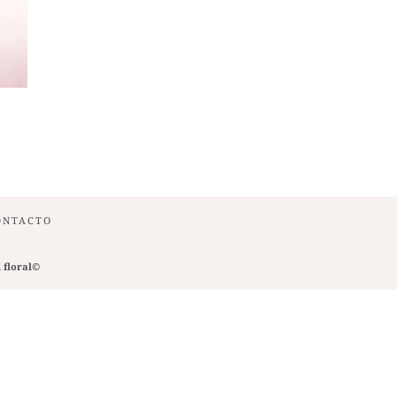
ONTACTO
 floral©